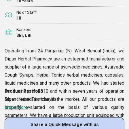
10 Years
No of Staff
18
Bankers
SBI, UBI
Operating from 24 Parganas (N), West Bengal (India), we
Dipan Herbal Pharmacy are an esteemed manufacturer and
supplier of a large range of ayurvedic medicines, Ayurvedic
Cough Syrups, Herbal Tonics herbal medicines, capsules,
liquid medicines and many other products. We had started
our business in 2010 and within seven years of operation
Product Portfolio
have created a niche in the market. All our products are
Dipan Herbal Pharmacy is
properly evaluated on the basis of various quality
Know More
parameters. We have a large production unit equipped with
advanced machinery to make these products efficiently and
Share a Quick Message with us