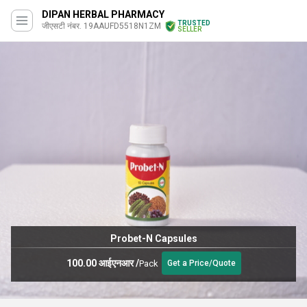
DIPAN HERBAL PHARMACY
TRUSTED
जीएसटी नंबर. 19AAUFD5518N1ZM
SELLER
Probet-N Capsules
100.00 आईएनआर
/
Pack
Get a Price/Quote