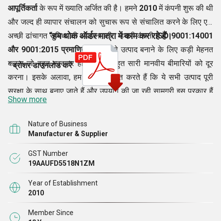
आपूर्तिकर्ता
के रूप में ख्याति अर्जित की है। हमने
2010
में कंपनी शुरू की थी
और जल्द ही व्यापार संचालन को सुचारू रूप से संचालित करने के लिए एक
“हम थोक ऑर्डर मात्रा में काम कर रहे हैं।
अच्छी ढांचागत सुविधा की स्थापना की। हमारी कंपनी
ISO 9001:14001
और 9001:2015 प्रमाणित
है और ऐसे उत्पाद बनाने के लिए कड़ी मेहनत
करना जो बहुत मददगार हो सकते हैं बहुत सारी मानवीय बीमारियों को दूर
”
ब्रोशर डाउनलोड करें
करना। इसके अलावा, हम यह सुनिश्चित करते हैं कि ये सभी उत्पाद पूरी
सुरक्षा के साथ बनाए जाते हैं और उपयोग की जा रही सामग्री इस प्रकार हैं
Show more
पूरी तरह से सुरक्षित। हम इसके अनुसार उत्पादों का निर्माण करते हैं WHO-
GMP के दिशानिर्देश और वैश्विक गुणवत्ता मानकों को बनाए रखना।
Nature of Business
Manufacturer & Supplier
GST Number
19AAUFD5518N1ZM
Year of Establishment
2010
Member Since